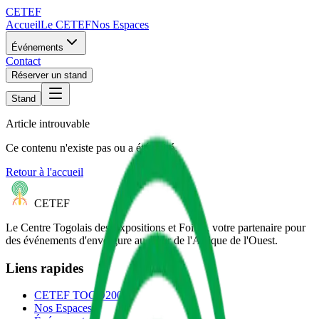
CETEF
Accueil
Le CETEF
Nos Espaces
Événements
Contact
Réserver un stand
Stand
Article introuvable
Ce contenu n'existe pas ou a été retiré.
Retour à l'accueil
CETEF
Le Centre Togolais des Expositions et Foires, votre partenaire pour
des événements d'envergure au cœur de l'Afrique de l'Ouest.
Liens rapides
CETEF TOGO2000
Nos Espaces