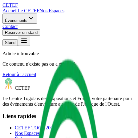
CETEF
Accueil
Le CETEF
Nos Espaces
Événements
Contact
Réserver un stand
Stand
Article introuvable
Ce contenu n'existe pas ou a été retiré.
Retour à l'accueil
CETEF
Le Centre Togolais des Expositions et Foires, votre partenaire pour
des événements d'envergure au cœur de l'Afrique de l'Ouest.
Liens rapides
CETEF TOGO2000
Nos Espaces