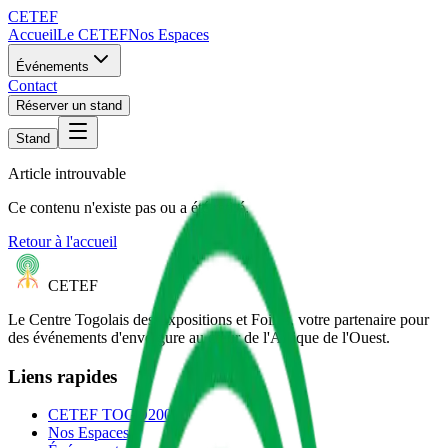
CETEF
Accueil
Le CETEF
Nos Espaces
Événements
Contact
Réserver un stand
Stand
Article introuvable
Ce contenu n'existe pas ou a été retiré.
Retour à l'accueil
CETEF
Le Centre Togolais des Expositions et Foires, votre partenaire pour
des événements d'envergure au cœur de l'Afrique de l'Ouest.
Liens rapides
CETEF TOGO2000
Nos Espaces