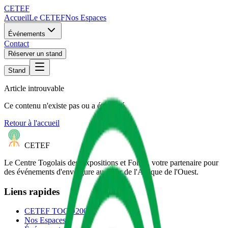
CETEF
Accueil
Le CETEF
Nos Espaces
Événements
Contact
Réserver un stand
Stand
Article introuvable
Ce contenu n'existe pas ou a été retiré.
Retour à l'accueil
CETEF
Le Centre Togolais des Expositions et Foires, votre partenaire pour
des événements d'envergure au cœur de l'Afrique de l'Ouest.
Liens rapides
CETEF TOGO2000
Nos Espaces