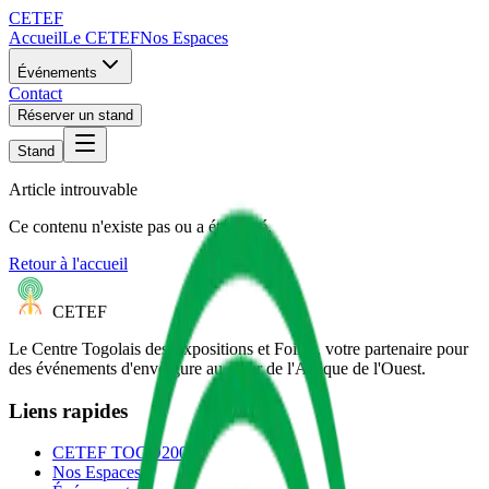
CETEF
Accueil
Le CETEF
Nos Espaces
Événements
Contact
Réserver un stand
Stand
Article introuvable
Ce contenu n'existe pas ou a été retiré.
Retour à l'accueil
CETEF
Le Centre Togolais des Expositions et Foires, votre partenaire pour
des événements d'envergure au cœur de l'Afrique de l'Ouest.
Liens rapides
CETEF TOGO2000
Nos Espaces