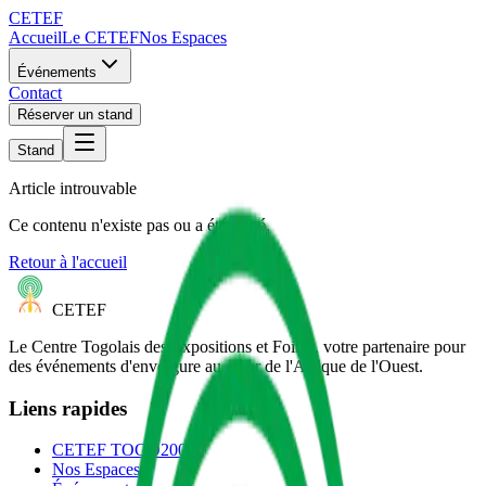
CETEF
Accueil
Le CETEF
Nos Espaces
Événements
Contact
Réserver un stand
Stand
Article introuvable
Ce contenu n'existe pas ou a été retiré.
Retour à l'accueil
CETEF
Le Centre Togolais des Expositions et Foires, votre partenaire pour
des événements d'envergure au cœur de l'Afrique de l'Ouest.
Liens rapides
CETEF TOGO2000
Nos Espaces