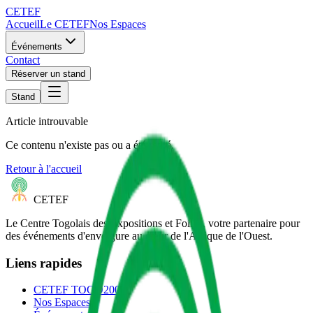
CETEF
Accueil
Le CETEF
Nos Espaces
Événements
Contact
Réserver un stand
Stand
Article introuvable
Ce contenu n'existe pas ou a été retiré.
Retour à l'accueil
CETEF
Le Centre Togolais des Expositions et Foires, votre partenaire pour
des événements d'envergure au cœur de l'Afrique de l'Ouest.
Liens rapides
CETEF TOGO2000
Nos Espaces