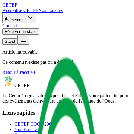
CETEF
Accueil
Le CETEF
Nos Espaces
Événements
Contact
Réserver un stand
Stand
Article introuvable
Ce contenu n'existe pas ou a été retiré.
Retour à l'accueil
CETEF
Le Centre Togolais des Expositions et Foires, votre partenaire pour
des événements d'envergure au cœur de l'Afrique de l'Ouest.
Liens rapides
CETEF TOGO2000
Nos Espaces