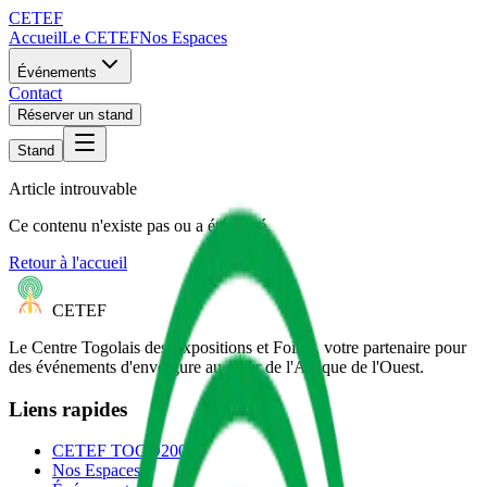
CETEF
Accueil
Le CETEF
Nos Espaces
Événements
Contact
Réserver un stand
Stand
Article introuvable
Ce contenu n'existe pas ou a été retiré.
Retour à l'accueil
CETEF
Le Centre Togolais des Expositions et Foires, votre partenaire pour
des événements d'envergure au cœur de l'Afrique de l'Ouest.
Liens rapides
CETEF TOGO2000
Nos Espaces