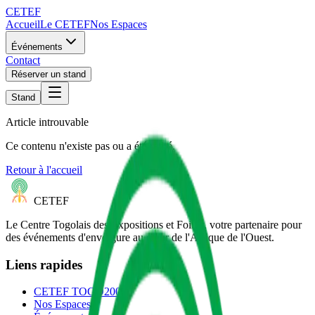
CETEF
Accueil
Le CETEF
Nos Espaces
Événements
Contact
Réserver un stand
Stand
Article introuvable
Ce contenu n'existe pas ou a été retiré.
Retour à l'accueil
CETEF
Le Centre Togolais des Expositions et Foires, votre partenaire pour
des événements d'envergure au cœur de l'Afrique de l'Ouest.
Liens rapides
CETEF TOGO2000
Nos Espaces