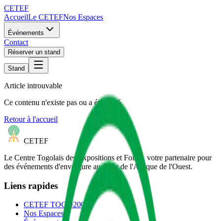
CETEF
Accueil
Le CETEF
Nos Espaces
Événements
Contact
Réserver un stand
Stand
Article introuvable
Ce contenu n'existe pas ou a été retiré.
Retour à l'accueil
CETEF
Le Centre Togolais des Expositions et Foires, votre partenaire pour
des événements d'envergure au cœur de l'Afrique de l'Ouest.
Liens rapides
CETEF TOGO2000
Nos Espaces