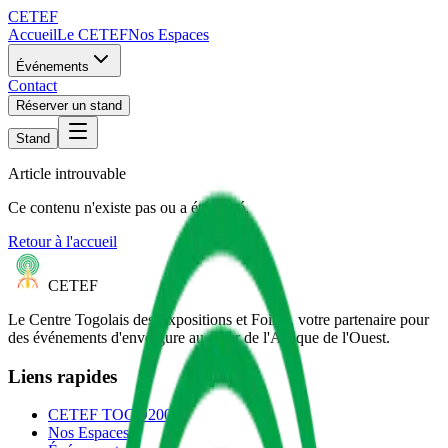
CETEF
Accueil
Le CETEF
Nos Espaces
Événements
Contact
Réserver un stand
Stand
Article introuvable
Ce contenu n'existe pas ou a été retiré.
Retour à l'accueil
CETEF
Le Centre Togolais des Expositions et Foires, votre partenaire pour
des événements d'envergure au cœur de l'Afrique de l'Ouest.
Liens rapides
CETEF TOGO2000
Nos Espaces