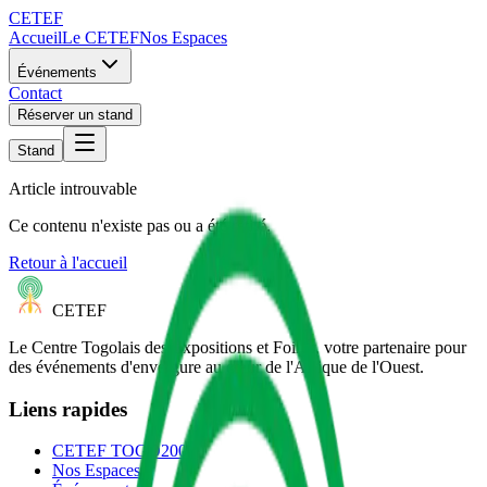
CETEF
Accueil
Le CETEF
Nos Espaces
Événements
Contact
Réserver un stand
Stand
Article introuvable
Ce contenu n'existe pas ou a été retiré.
Retour à l'accueil
CETEF
Le Centre Togolais des Expositions et Foires, votre partenaire pour
des événements d'envergure au cœur de l'Afrique de l'Ouest.
Liens rapides
CETEF TOGO2000
Nos Espaces