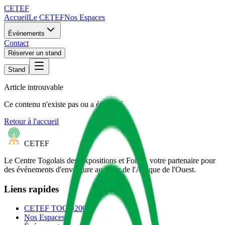
CETEF
Accueil
Le CETEF
Nos Espaces
Événements
Contact
Réserver un stand
Stand
Article introuvable
Ce contenu n'existe pas ou a été retiré.
Retour à l'accueil
CETEF
Le Centre Togolais des Expositions et Foires, votre partenaire pour
des événements d'envergure au cœur de l'Afrique de l'Ouest.
Liens rapides
CETEF TOGO2000
Nos Espaces