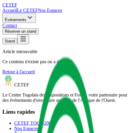
CETEF
Accueil
Le CETEF
Nos Espaces
Événements
Contact
Réserver un stand
Stand
Article introuvable
Ce contenu n'existe pas ou a été retiré.
Retour à l'accueil
CETEF
Le Centre Togolais des Expositions et Foires, votre partenaire pour
des événements d'envergure au cœur de l'Afrique de l'Ouest.
Liens rapides
CETEF TOGO2000
Nos Espaces