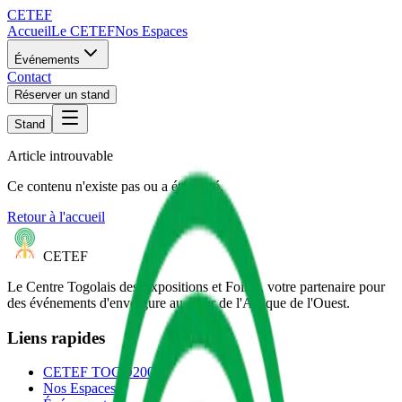
CETEF
Accueil
Le CETEF
Nos Espaces
Événements
Contact
Réserver un stand
Stand
Article introuvable
Ce contenu n'existe pas ou a été retiré.
Retour à l'accueil
CETEF
Le Centre Togolais des Expositions et Foires, votre partenaire pour
des événements d'envergure au cœur de l'Afrique de l'Ouest.
Liens rapides
CETEF TOGO2000
Nos Espaces